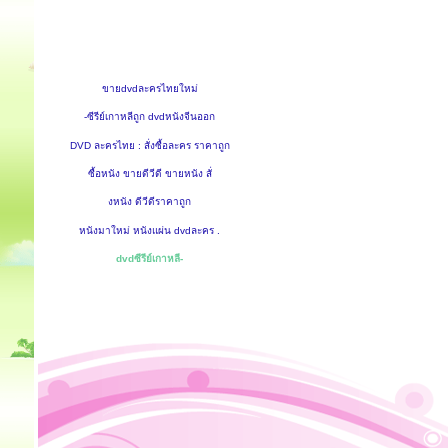
ขายdvdละครไทยใหม่
-ซีรีย์เกาหลีถูก dvdหนังจีนออก
DVD ละครไทย : สั่งซื้อละคร ราคาถูก
ซื้อหนัง ขายดีวีดี ขายหนัง สั่
งหนัง ดีวีดีราคาถูก
หนังมาใหม่ หนังแผ่น dvdละคร .
dvdซีรีย์เกาหลี-