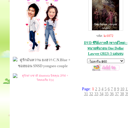
รหัส:
kr1072
DVD ซีรีย์เกาหลี (พากย์ไทย) :
ทนายพันวอน One Dollar
Lawyer (2022) 3 แผ่นจบ
Page:
1
2
3
4
5
6
7
8
9
10
1
31
32
33
34
35
36
37
38
3