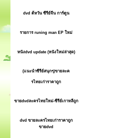
dvd ต้หวัน ซีรีย์จีน การ์ตูน
รายการ runing man EP ใหม่
หนังdvd update (หนังใหม่ล่าสุด)
(แนะนำซีรีย์สนุกๆ)ขายละค
รไทยเก่าราคาถูก
ขายdvdละครไทยใหม่-ซีรีย์เกาหลีถูก
dvd ขายละครไทยเก่าราคาถูก
ขายdvd