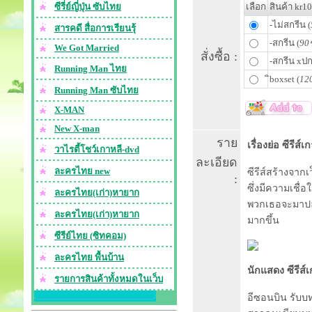
ซีรี่ย์ญี่ปุ่น ซับไทย
เลือก
สินค้า kr1
-ไม่สกรีน (
สารคดี สื่อการเรียนรุ้
-สกรีน (
90ช
We Got Married
สั่งซื้อ :
-สกรีน xปก
Running Man ไทย
ิboxset (
120
Running Man ซับไทย
X-MAN
New X-man
ราย
เรื่องย่อ ซีรีส์
วาไรตี้โชว์เกาหลี-dvd
ละเอียด
ละครไทย new
ซีรีส์สร้างจากเ
:
ซึ่งมีความเชื่อ
ละครไทย(เก่า)หายาก
พวกเธอจะมาปล
ละครไทย(เก่า)หายาก
มากขึ้น
ซีรีย์ไทย (ซิทคอม)
ละครไทย พื้นบ้าน
นักแสดง ซีรีส์
เ
รายการสินค้าทั้งหมดในเว็บ
อีซอนบิน รับบท