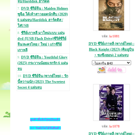
จบ/Harddisk ฮาร์ดด
DVD ซีรีย์จีน : Maiden Holmes
7.
ซูฉือ ใต้เท้าสาวยอดนักสืบ (2020)
6 แผ่นจบ/Harddisk ฮาร์ดดิส /
ใส่USB
ซีรีย์เกาหลี มาใหม่แบบ แผ่น
8.
รหัส:
kr1081
dvd /[USB Flash Drive]ซีรีส์ซีรีย์
DVD ซีรีย์เกาหลี (พากย์ไทย) :
จีน/ละครไทย ( ใหม่ ) เก่าซีรีย์
Black Knight (2023) (คิมอูบิน
เกาหลี
+ ซงซึงฮอน) 2 แผ่นจบ
DVD ซีรีย์จีน : Youthful Glory
9.
(2025) กระวานน้อยแรกรัก 6 แผ่น
จบ
DVD ซีรีย์จีน (พากย์ไทย) : รัก
10.
นี้หวานนัก (2021) The Sweetest
Secret 4 แผ่นจบ
ลูกค้าที่แจ้งโอนเงินแล้ว
รหัส:
kr1078
3-7 วันยังไม่ได้รับสินค้า
DVD ซีรีย์เกาหลี (พากย์ไทย) :