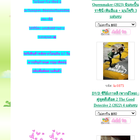
ไม่นับเสาร์-อาทิตย์ แ
Queenmaker (2023) ฉันจะปั้น
ราชินี (คิมฮีแอ + มุนโซรี) 3
ละวันหยุดค่ะ ติดต่อขอรับเลขพัสดุ
แผ่นจบ
ems เช็ค
ได้ที่นี่ค่ะ แถบลิงค์ด้านล่าง
ขอบคุณค่ะ�
รอรับสินค้าหลังจากโอนเงิน 3-7 วัน
หากเกินกำหนด
กรุณาติดต่อ
กลับเพื่อติดตามสินค้า
รหัส:
kr1075
DVD ซีรีย์เกาหลี (พากย์ไทย) :
คู่หูคดีเดือด 2 The Good
Detective 2 (2022) 4 แผ่นจบ