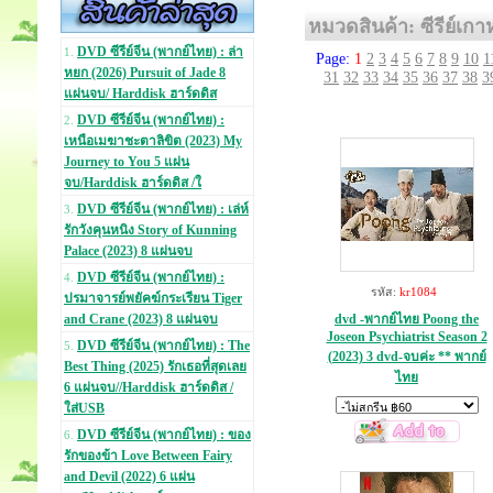
หมวดสินค้า: ซีรีย์เกา
DVD ซีรีย์จีน (พากย์ไทย) : ล่า
1.
Page:
1
2
3
4
5
6
7
8
9
10
1
หยก (2026) Pursuit of Jade 8
31
32
33
34
35
36
37
38
3
แผ่นจบ/ Harddisk ฮาร์ดดิส
DVD ซีรีย์จีน (พากย์ไทย) :
2.
เหนือเมฆาชะตาลิขิต (2023) My
Journey to You 5 แผ่น
จบ/Harddisk ฮาร์ดดิส /ใ
DVD ซีรีย์จีน (พากย์ไทย) : เล่ห์
3.
รักวังคุนหนิง Story of Kunning
Palace (2023) 8 แผ่นจบ
DVD ซีรีย์จีน (พากย์ไทย) :
4.
รหัส:
kr1084
ปรมาจารย์พยัคฆ์กระเรียน Tiger
dvd -พากย์ไทย Poong the
and Crane (2023) 8 แผ่นจบ
Joseon Psychiatrist Season 2
DVD ซีรีย์จีน (พากย์ไทย) : The
5.
(2023) 3 dvd-จบค่ะ ** พากย์
Best Thing (2025) รักเธอที่สุดเลย
ไทย
6 แผ่นจบ//Harddisk ฮาร์ดดิส /
ใส่USB
DVD ซีรีย์จีน (พากย์ไทย) : ของ
6.
รักของข้า Love Between Fairy
and Devil (2022) 6 แผ่น