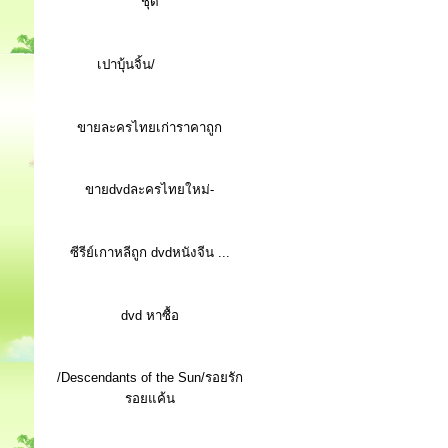
ชุด
เปาบุ้นจิ้น/
ขายละครไทยเก่าราคาถูก
ขายdvdละครไทยใหม่-
ซีรีย์เกาหลีถูก dvdหนังจีน ...
d
vd หาซื้อ
/Descendants of the Sun/รอยรัก
รอยแค้น