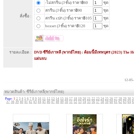
-ไม่สกรีน (
3ชิ้น
) ราคา฿60
ชุด
สกรีน (
3ชิ้น
) ราคา฿90
ชุด
สั่งซื้อ :
สกรีน xปก (
3ชิ้น
) ราคา฿105
ชุด
boxset (
3ชิ้น
) ราคา฿120
ชุด
รายละเอียด :
DVD ซีรีย์เกาหลี (พากย์ไทย) : ด้อมนี้มีเทพบุตร (2023) The H
แผ่นจบ
12-05
หมวดสินค้า: ซีรีย์เกาหลี(พากษ์ไทย)
Page:
1
2
3
4
5
6
7
8
9
10
11
12
13
14
15
16
17
18
19
20
21
22
23
24
25
26
27
28
29
30
3
37
38
39
40
41
42
43
44
45
46
47
48
49
50
51
52
53
54
55
56
57
58
59
60
61
62
63
64
6