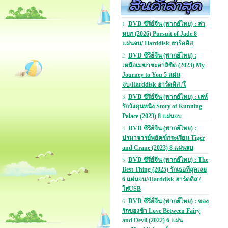
DVD ซีรีย์จีน (พากย์ไทย) : ล่า
1.
หยก (2026) Pursuit of Jade 8
แผ่นจบ/ Harddisk ฮาร์ดดิส
DVD ซีรีย์จีน (พากย์ไทย) :
2.
เหนือเมฆาชะตาลิขิต (2023) My
Journey to You 5 แผ่น
จบ/Harddisk ฮาร์ดดิส /ใ
DVD ซีรีย์จีน (พากย์ไทย) : เล่ห์
3.
รักวังคุนหนิง Story of Kunning
Palace (2023) 8 แผ่นจบ
DVD ซีรีย์จีน (พากย์ไทย) :
4.
ปรมาจารย์พยัคฆ์กระเรียน Tiger
and Crane (2023) 8 แผ่นจบ
DVD ซีรีย์จีน (พากย์ไทย) : The
5.
Best Thing (2025) รักเธอที่สุดเลย
6 แผ่นจบ//Harddisk ฮาร์ดดิส /
ใส่USB
DVD ซีรีย์จีน (พากย์ไทย) : ของ
6.
รักของข้า Love Between Fairy
and Devil (2022) 6 แผ่น