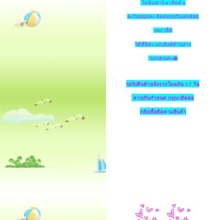
ไม่นับเสาร์-อาทิตย์ แ
ละวันหยุดค่ะ ติดต่อขอรับเลขพัสดุ
ems เช็ค
ได้ที่นี่ค่ะ แถบลิงค์ด้านล่าง
ขอบคุณค่ะ�
รอรับสินค้าหลังจากโอนเงิน 3-7 วัน
หากเกินกำหนด
กรุณาติดต่อ
กลับเพื่อติดตามสินค้า