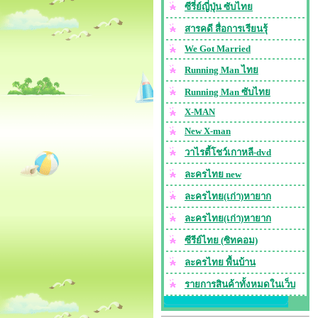
ซีรี่ย์ญี่ปุ่น ซับไทย
สารคดี สื่อการเรียนรุ้
We Got Married
Running Man ไทย
Running Man ซับไทย
X-MAN
New X-man
วาไรตี้โชว์เกาหลี-dvd
ละครไทย new
ละครไทย(เก่า)หายาก
ละครไทย(เก่า)หายาก
ซีรีย์ไทย (ซิทคอม)
ละครไทย พื้นบ้าน
รายการสินค้าทั้งหมดในเว็บ