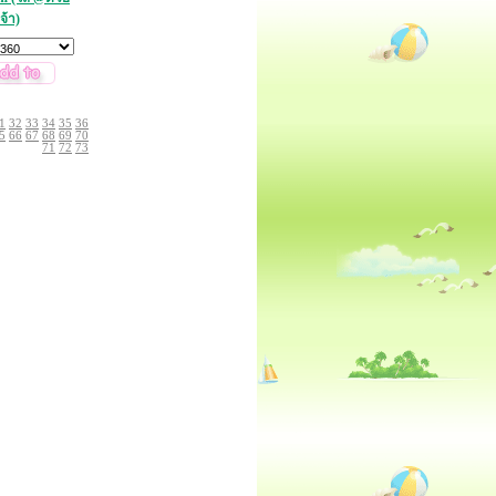
จ้า)
1
32
33
34
35
36
5
66
67
68
69
70
71
72
73