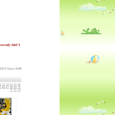
eavenly Idol 3
-2023
Views: 9198
1
32
33
34
35
36
5
66
67
68
69
70
71
72
73