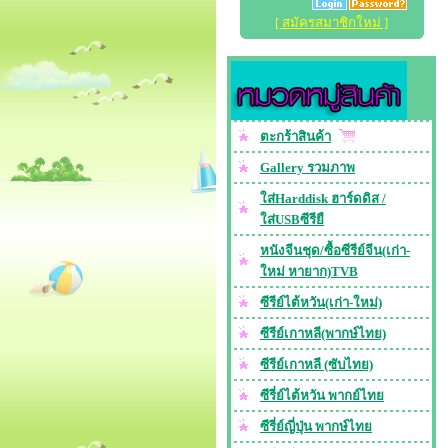
[ สมัครสมาชิกใหม่ ]
ตะกร้าสินค้า
Gallery รวมภาพ
ใส่Harddisk ฮาร์ดดิส /
ใส่USBซีรียื
หนังจีนชุด/ซื้อซีรีย์จีน(เก่า-
ใหม่ หายาก)TVB
ซีรีย์ไต้หวัน(เก่า-ใหม่)
ซีรีย์เกาหลี(พากษ์ไทย)
ซีรีย์เกาหลี (ซับไทย)
ซีรี่ย์ไต้หวัน พากย์ไทย
ซีรี่ย์ญี่ปุ่น พากษ์ไทย