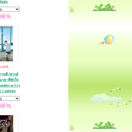
ผ่นจบ
kr1076
กาหลี (พากย์
นาย=ที่พักใจ
oulder to Cry
) 2 แผ่นจบ