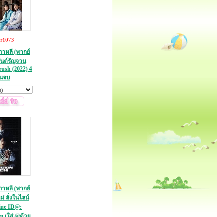
kr1073
กาหลี (พากย์
ันต์รัญจวน
rush (2022) 4
่นจบ
กาหลี (พากย์
่ สั่งในไลน์
ine ID@:
 (ใส่ @ด้วย