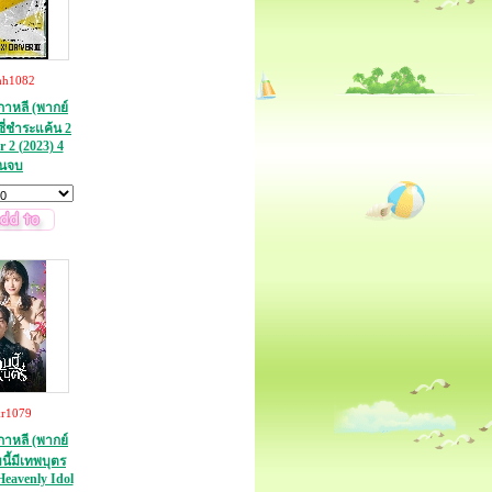
hh1082
กาหลี (พากย์
ซี่ชำระแค้น 2
r 2 (2023) 4
่นจบ
kr1079
กาหลี (พากย์
นี้มีเทพบุตร
Heavenly Idol