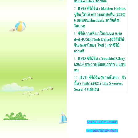
จบ/Harddisk ฮาร์ดด
DVD ซีรีย์จีน : Maiden Holmes
7.
ซูฉือ ใต้เท้าสาวยอดนักสืบ (2020)
6 แผ่นจบ/Harddisk ฮาร์ดดิส /
ใส่USB
ซีรีย์เกาหลี มาใหม่แบบ แผ่น
8.
dvd /[USB Flash Drive]ซีรีส์ซีรีย์
จีน/ละครไทย ( ใหม่ ) เก่าซีรีย์
เกาหลี
DVD ซีรีย์จีน : Youthful Glory
9.
(2025) กระวานน้อยแรกรัก 6 แผ่น
จบ
DVD ซีรีย์จีน (พากย์ไทย) : รัก
10.
นี้หวานนัก (2021) The Sweetest
Secret 4 แผ่นจบ
ลูกค้าที่แจ้งโอนเงินแล้ว
3-7 วันยังไม่ได้รับสินค้า