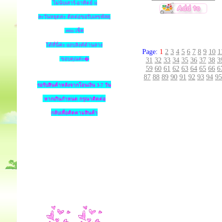
ไม่นับเสาร์-อาทิตย์ แ
ละวันหยุดค่ะ ติดต่อขอรับเลขพัสดุ
ems เช็ค
ได้ที่นี่ค่ะ แถบลิงค์ด้านล่าง
Page:
1
2
3
4
5
6
7
8
9
10
1
ขอบคุณค่ะ�
31
32
33
34
35
36
37
38
3
59
60
61
62
63
64
65
66
6
87
88
89
90
91
92
93
94
95
รอรับสินค้าหลังจากโอนเงิน 3-7 วัน
หากเกินกำหนด
กรุณาติดต่อ
กลับเพื่อติดตามสินค้า