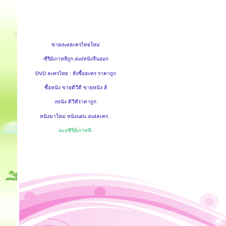
ขายdvdละครไทยใหม่
-ซีรีย์เกาหลีถูก dvdหนังจีนออก
DVD ละครไทย : สั่งซื้อละคร ราคาถูก
ซื้อหนัง ขายดีวีดี ขายหนัง สั่
งหนัง ดีวีดีราคาถูก
หนังมาใหม่ หนังแผ่น dvdละคร .
dvdซีรีย์เกาหลี-