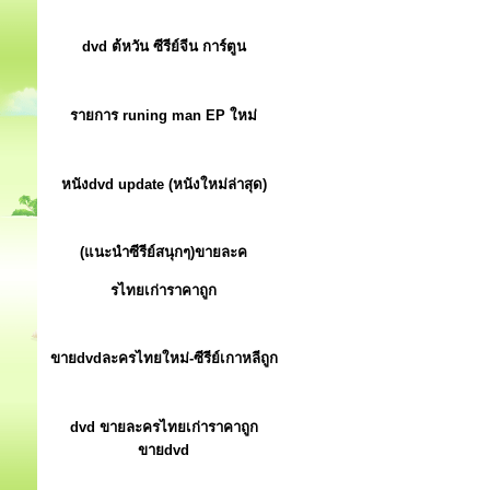
dvd ต้หวัน ซีรีย์จีน การ์ตูน
รายการ runing man EP ใหม่
หนังdvd update (หนังใหม่ล่าสุด)
(แนะนำซีรีย์สนุกๆ)ขายละค
รไทยเก่าราคาถูก
ขายdvdละครไทยใหม่-ซีรีย์เกาหลีถูก
dvd ขายละครไทยเก่าราคาถูก
ขายdvd