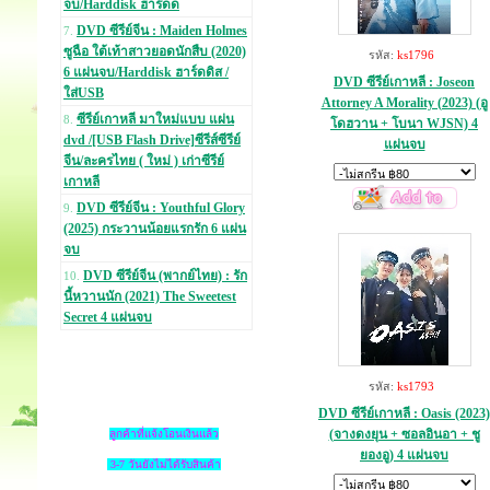
จบ/Harddisk ฮาร์ดด
DVD ซีรีย์จีน : Maiden Holmes
7.
ซูฉือ ใต้เท้าสาวยอดนักสืบ (2020)
รหัส:
ks1796
6 แผ่นจบ/Harddisk ฮาร์ดดิส /
DVD ซีรีย์เกาหลี : Joseon
ใส่USB
Attorney A Morality (2023) (อู
ซีรีย์เกาหลี มาใหม่แบบ แผ่น
8.
โดฮวาน + โบนา WJSN) 4
dvd /[USB Flash Drive]ซีรีส์ซีรีย์
แผ่นจบ
จีน/ละครไทย ( ใหม่ ) เก่าซีรีย์
เกาหลี
DVD ซีรีย์จีน : Youthful Glory
9.
(2025) กระวานน้อยแรกรัก 6 แผ่น
จบ
DVD ซีรีย์จีน (พากย์ไทย) : รัก
10.
นี้หวานนัก (2021) The Sweetest
Secret 4 แผ่นจบ
รหัส:
ks1793
DVD ซีรีย์เกาหลี : Oasis (2023)
(จางดงยุน + ซอลอินอา + ชู
ลูกค้าที่แจ้งโอนเงินแล้ว
ยองอู) 4 แผ่นจบ
3-7 วันยังไม่ได้รับสินค้า