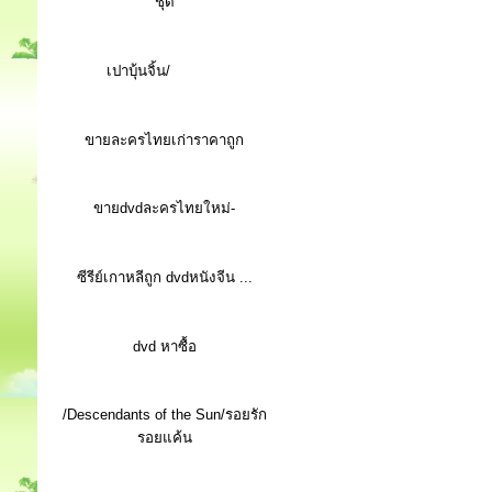
ชุด
เปาบุ้นจิ้น/
ขายละครไทยเก่าราคาถูก
ขายdvdละครไทยใหม่-
ซีรีย์เกาหลีถูก dvdหนังจีน ...
d
vd หาซื้อ
/Descendants of the Sun/รอยรัก
รอยแค้น