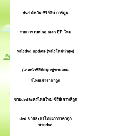
dvd ต้หวัน ซีรีย์จีน การ์ตูน
รายการ runing man EP ใหม่
หนังdvd update (หนังใหม่ล่าสุด)
(แนะนำซีรีย์สนุกๆ)ขายละค
รไทยเก่าราคาถูก
ขายdvdละครไทยใหม่-ซีรีย์เกาหลีถูก
dvd ขายละครไทยเก่าราคาถูก
ขายdvd