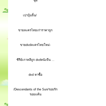
ชุด
เปาบุ้นจิ้น/
ขายละครไทยเก่าราคาถูก
ขายdvdละครไทยใหม่-
ซีรีย์เกาหลีถูก dvdหนังจีน ...
d
vd หาซื้อ
/Descendants of the Sun/รอยรัก
รอยแค้น