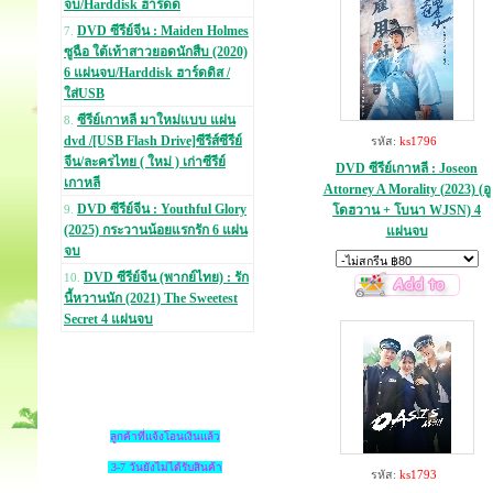
จบ/Harddisk ฮาร์ดด
DVD ซีรีย์จีน : Maiden Holmes
7.
ซูฉือ ใต้เท้าสาวยอดนักสืบ (2020)
6 แผ่นจบ/Harddisk ฮาร์ดดิส /
ใส่USB
ซีรีย์เกาหลี มาใหม่แบบ แผ่น
8.
dvd /[USB Flash Drive]ซีรีส์ซีรีย์
รหัส:
ks1796
จีน/ละครไทย ( ใหม่ ) เก่าซีรีย์
DVD ซีรีย์เกาหลี : Joseon
เกาหลี
Attorney A Morality (2023) (อู
DVD ซีรีย์จีน : Youthful Glory
โดฮวาน + โบนา WJSN) 4
9.
(2025) กระวานน้อยแรกรัก 6 แผ่น
แผ่นจบ
จบ
DVD ซีรีย์จีน (พากย์ไทย) : รัก
10.
นี้หวานนัก (2021) The Sweetest
Secret 4 แผ่นจบ
ลูกค้าที่แจ้งโอนเงินแล้ว
3-7 วันยังไม่ได้รับสินค้า
รหัส:
ks1793