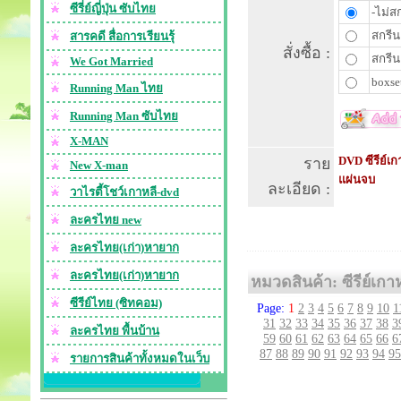
ซีรี่ย์ญี่ปุ่น ซับไทย
-ไม่สก
สกรีน
สารคดี สื่อการเรียนรุ้
สั่งซื้อ :
สกรีน
We Got Married
boxset
Running Man ไทย
Running Man ซับไทย
X-MAN
DVD ซีรีย์เก
ราย
New X-man
แผ่นจบ
ละเอียด :
วาไรตี้โชว์เกาหลี-dvd
ละครไทย new
ละครไทย(เก่า)หายาก
ละครไทย(เก่า)หายาก
หมวดสินค้า: ซีรีย์เกา
ซีรีย์ไทย (ซิทคอม)
Page:
1
2
3
4
5
6
7
8
9
10
1
31
32
33
34
35
36
37
38
3
ละครไทย พื้นบ้าน
59
60
61
62
63
64
65
66
6
87
88
89
90
91
92
93
94
95
รายการสินค้าทั้งหมดในเว็บ