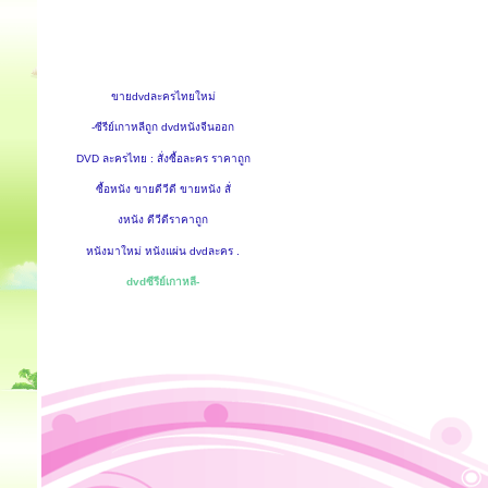
ขายdvdละครไทยใหม่
-ซีรีย์เกาหลีถูก dvdหนังจีนออก
DVD ละครไทย : สั่งซื้อละคร ราคาถูก
ซื้อหนัง ขายดีวีดี ขายหนัง สั่
งหนัง ดีวีดีราคาถูก
หนังมาใหม่ หนังแผ่น dvdละคร .
dvdซีรีย์เกาหลี-