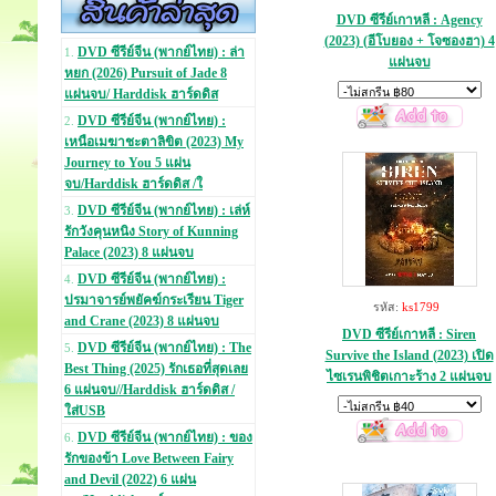
DVD ซีรีย์เกาหลี : Agency
(2023) (อีโบยอง + โจซองฮา) 4
DVD ซีรีย์จีน (พากย์ไทย) : ล่า
1.
แผ่นจบ
หยก (2026) Pursuit of Jade 8
แผ่นจบ/ Harddisk ฮาร์ดดิส
DVD ซีรีย์จีน (พากย์ไทย) :
2.
เหนือเมฆาชะตาลิขิต (2023) My
Journey to You 5 แผ่น
จบ/Harddisk ฮาร์ดดิส /ใ
DVD ซีรีย์จีน (พากย์ไทย) : เล่ห์
3.
รักวังคุนหนิง Story of Kunning
Palace (2023) 8 แผ่นจบ
DVD ซีรีย์จีน (พากย์ไทย) :
4.
ปรมาจารย์พยัคฆ์กระเรียน Tiger
รหัส:
ks1799
and Crane (2023) 8 แผ่นจบ
DVD ซีรีย์เกาหลี : Siren
DVD ซีรีย์จีน (พากย์ไทย) : The
5.
Survive the Island (2023) เปิด
Best Thing (2025) รักเธอที่สุดเลย
ไซเรนพิชิตเกาะร้าง 2 แผ่นจบ
6 แผ่นจบ//Harddisk ฮาร์ดดิส /
ใส่USB
DVD ซีรีย์จีน (พากย์ไทย) : ของ
6.
รักของข้า Love Between Fairy
and Devil (2022) 6 แผ่น