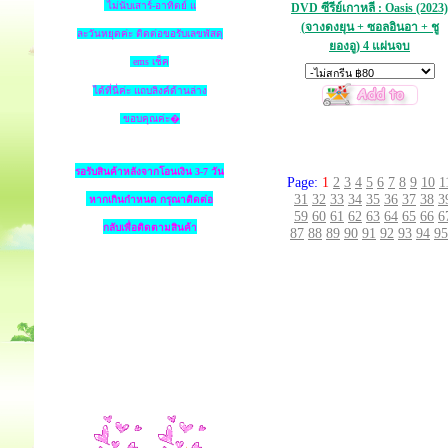
ไม่นับเสาร์-อาทิตย์ แ
DVD ซีรีย์เกาหลี : Oasis (2023)
(จางดงยุน + ซอลอินอา + ชู
ละวันหยุดค่ะ ติดต่อขอรับเลขพัสดุ
ยองอู) 4 แผ่นจบ
ems เช็ค
ได้ที่นี่ค่ะ แถบลิงค์ด้านล่าง
ขอบคุณค่ะ�
รอรับสินค้าหลังจากโอนเงิน 3-7 วัน
Page:
1
2
3
4
5
6
7
8
9
10
1
31
32
33
34
35
36
37
38
3
หากเกินกำหนด
กรุณาติดต่อ
59
60
61
62
63
64
65
66
6
กลับเพื่อติดตามสินค้า
87
88
89
90
91
92
93
94
95