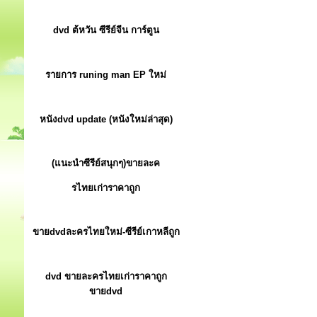
dvd ต้หวัน ซีรีย์จีน การ์ตูน
รายการ runing man EP ใหม่
หนังdvd update (หนังใหม่ล่าสุด)
(แนะนำซีรีย์สนุกๆ)ขายละค
รไทยเก่าราคาถูก
ขายdvdละครไทยใหม่-ซีรีย์เกาหลีถูก
dvd ขายละครไทยเก่าราคาถูก
ขายdvd