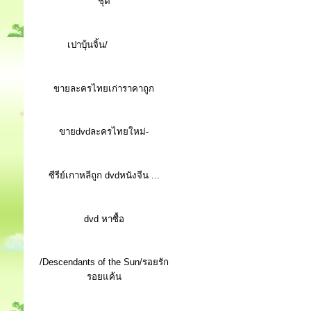
ชุด
เปาบุ้นจิ้น/
ขายละครไทยเก่าราคาถูก
ขายdvdละครไทยใหม่-
ซีรีย์เกาหลีถูก dvdหนังจีน ...
d
vd หาซื้อ
/Descendants of the Sun/รอยรัก
รอยแค้น