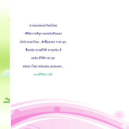
ขายdvdละครไทยใหม่
-ซีรีย์เกาหลีถูก dvdหนังจีนออก
DVD ละครไทย : สั่งซื้อละคร ราคาถูก
ซื้อหนัง ขายดีวีดี ขายหนัง สั่
งหนัง ดีวีดีราคาถูก
หนังมาใหม่ หนังแผ่น dvdละคร .
dvdซีรีย์เกาหลี-