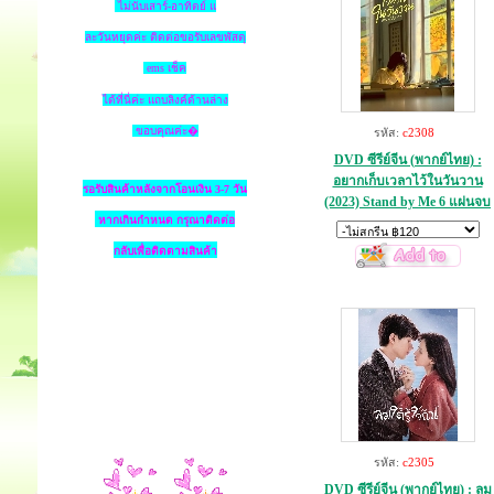
ไม่นับเสาร์-อาทิตย์ แ
ละวันหยุดค่ะ ติดต่อขอรับเลขพัสดุ
ems เช็ค
ได้ที่นี่ค่ะ แถบลิงค์ด้านล่าง
ขอบคุณค่ะ�
รหัส:
c2308
DVD ซีรีย์จีน (พากย์ไทย) :
อยากเก็บเวลาไว้ในวันวาน
รอรับสินค้าหลังจากโอนเงิน 3-7 วัน
(2023) Stand by Me 6 แผ่นจบ
หากเกินกำหนด
กรุณาติดต่อ
กลับเพื่อติดตามสินค้า
รหัส:
c2305
DVD ซีรีย์จีน (พากย์ไทย) : ลม