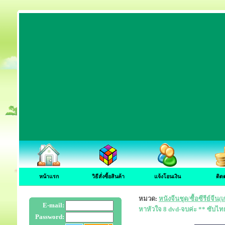
หน้าแรก
วิธีสั่งซื้อสินค้า
แจ้งโอนเงิน
ติด
หมวด:
หนังจีนชุด/ซื้อซีรีย์จี
E-mail:
หาหัวใจ 8 dvd-จบค่ะ ** ซับไท
Password: