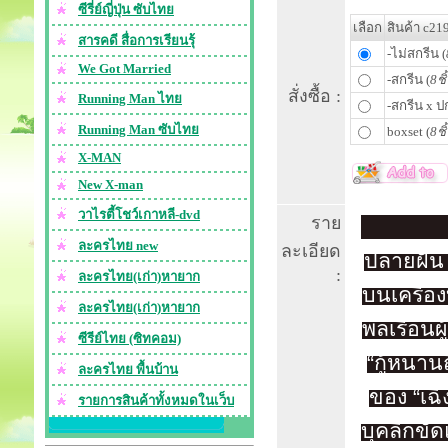
ซีรี่ย์ญี่ปุ่น ซับไทย
เลือก
สินค้า c21
สารคดี สื่อการเรียนรุ้
-ไม่สกรีน (
We Got Married
-สกรีน (
8ชิ
สั่งซื้อ :
Running Man ไทย
-สกรีน x ปก
Running Man ซับไทย
boxset (
8ชิ
X-MAN
New X-man
วาไรตี้โชว์เกาหลี-dvd
ราย
ละครไทย new
ละเอียด
ปลายฝัน 
:
ละครไทย(เก่า)หายาก
บนเครื่อ
ละครไทย(เก่า)หายาก
พลเรือนผู
ซีรีย์ไทย (ซิทคอม)
“กู้หนาน
ละครไทย พื้นบ้าน
ของ “เฉิ
รายการสินค้าทั้งหมดในเว็บ
บุคลิกขั