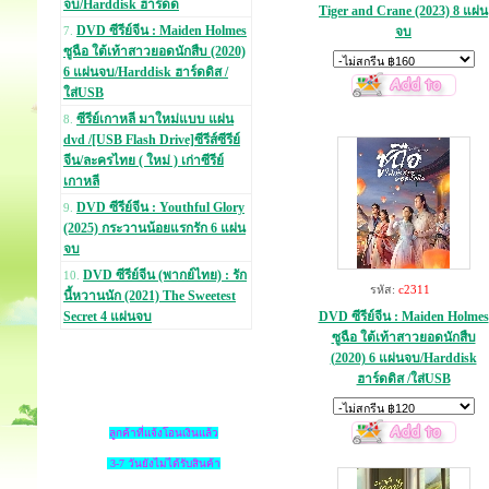
จบ/Harddisk ฮาร์ดด
Tiger and Crane (2023) 8 แผ่น
DVD ซีรีย์จีน : Maiden Holmes
จบ
7.
ซูฉือ ใต้เท้าสาวยอดนักสืบ (2020)
6 แผ่นจบ/Harddisk ฮาร์ดดิส /
ใส่USB
ซีรีย์เกาหลี มาใหม่แบบ แผ่น
8.
dvd /[USB Flash Drive]ซีรีส์ซีรีย์
จีน/ละครไทย ( ใหม่ ) เก่าซีรีย์
เกาหลี
DVD ซีรีย์จีน : Youthful Glory
9.
(2025) กระวานน้อยแรกรัก 6 แผ่น
จบ
DVD ซีรีย์จีน (พากย์ไทย) : รัก
10.
รหัส:
c2311
นี้หวานนัก (2021) The Sweetest
DVD ซีรีย์จีน : Maiden Holmes
Secret 4 แผ่นจบ
ซูฉือ ใต้เท้าสาวยอดนักสืบ
(2020) 6 แผ่นจบ/Harddisk
ฮาร์ดดิส /ใส่USB
ลูกค้าที่แจ้งโอนเงินแล้ว
3-7 วันยังไม่ได้รับสินค้า