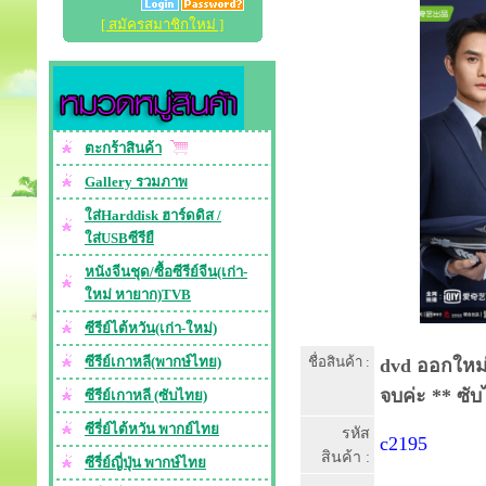
[ สมัครสมาชิกใหม่ ]
ตะกร้าสินค้า
Gallery รวมภาพ
ใส่Harddisk ฮาร์ดดิส /
ใส่USBซีรียื
หนังจีนชุด/ซื้อซีรีย์จีน(เก่า-
ใหม่ หายาก)TVB
ซีรีย์ไต้หวัน(เก่า-ใหม่)
ซีรีย์เกาหลี(พากษ์ไทย)
ชื่อสินค้า :
dvd ออกใหม่ 
จบค่ะ ** ซั
ซีรีย์เกาหลี (ซับไทย)
ซีรี่ย์ไต้หวัน พากย์ไทย
รหัส
c2195
สินค้า :
ซีรี่ย์ญี่ปุ่น พากษ์ไทย