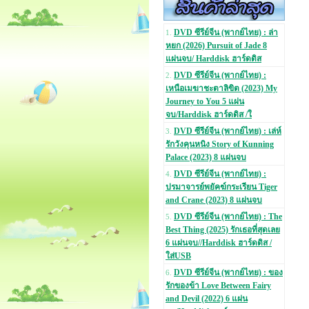
DVD ซีรีย์จีน (พากย์ไทย) : ล่า
1.
หยก (2026) Pursuit of Jade 8
แผ่นจบ/ Harddisk ฮาร์ดดิส
DVD ซีรีย์จีน (พากย์ไทย) :
2.
เหนือเมฆาชะตาลิขิต (2023) My
Journey to You 5 แผ่น
จบ/Harddisk ฮาร์ดดิส /ใ
DVD ซีรีย์จีน (พากย์ไทย) : เล่ห์
3.
รักวังคุนหนิง Story of Kunning
Palace (2023) 8 แผ่นจบ
DVD ซีรีย์จีน (พากย์ไทย) :
4.
ปรมาจารย์พยัคฆ์กระเรียน Tiger
and Crane (2023) 8 แผ่นจบ
DVD ซีรีย์จีน (พากย์ไทย) : The
5.
Best Thing (2025) รักเธอที่สุดเลย
6 แผ่นจบ//Harddisk ฮาร์ดดิส /
ใส่USB
DVD ซีรีย์จีน (พากย์ไทย) : ของ
6.
รักของข้า Love Between Fairy
and Devil (2022) 6 แผ่น