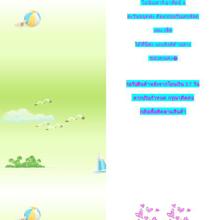
ไม่นับเสาร์-อาทิตย์ แ
ละวันหยุดค่ะ ติดต่อขอรับเลขพัสดุ
ems เช็ค
ได้ที่นี่ค่ะ แถบลิงค์ด้านล่าง
ขอบคุณค่ะ�
รอรับสินค้าหลังจากโอนเงิน 3-7 วัน
หากเกินกำหนด
กรุณาติดต่อ
กลับเพื่อติดตามสินค้า