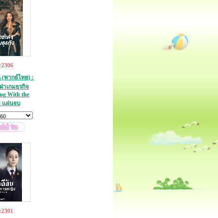
c2306
น (พากย์ไทย) :
่าเกมธุรกิจ
ing With the
 แผ่นจบ
c2301