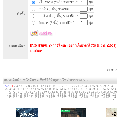
-ไม่สกรีน (
6ชิ้น
) ราคา฿120
ชุด
สกรีน (
6ชิ้น
) ราคา฿180
ชุด
สั่งซื้อ :
สกรีน ปก (
6ชิ้น
) ราคา฿195
ชุด
boxset (
6ชิ้น
) ราคา฿240
ชุด
รายละเอียด :
DVD ซีรีย์จีน (พากย์ไทย) : อยากเก็บเวลาไว้ในวันวาน (2023
6 แผ่นจบ
01-04-
หมวดสินค้า: หนังจีนชุด/ซื้อซีรีย์จีน(เก่า-ใหม่ หายาก)TVB
Page:
1
2
3
4
5
6
7
8
9
10
11
12
13
14
15
16
17
18
19
20
21
22
23
24
25
26
27
28
29
30
3
37
38
39
40
41
42
43
44
45
46
47
48
49
50
51
52
53
54
55
56
57
58
59
60
61
62
63
64
6
71
72
73
74
75
76
77
78
79
80
81
82
83
84
85
86
87
88
89
90
91
92
93
94
95
96
97
9
103
104
105
106
107
108
109
110
111
112
113
114
115
116
117
118
119
120
121
122
127
128
129
130
131
132
133
134
135
136
137
138
139
140
141
142
143
144
145
146
151