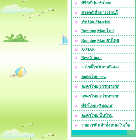
ซีรี่ย์ญี่ปุ่น ซับไทย
สารคดี สื่อการเรียนรุ้
We Got Married
Running Man ไทย
Running Man ซับไทย
X-MAN
New X-man
วาไรตี้โชว์เกาหลี-dvd
ละครไทย new
ละครไทย(เก่า)หายาก
ละครไทย(เก่า)หายาก
ซีรีย์ไทย (ซิทคอม)
ละครไทย พื้นบ้าน
รายการสินค้าทั้งหมดในเว็บ