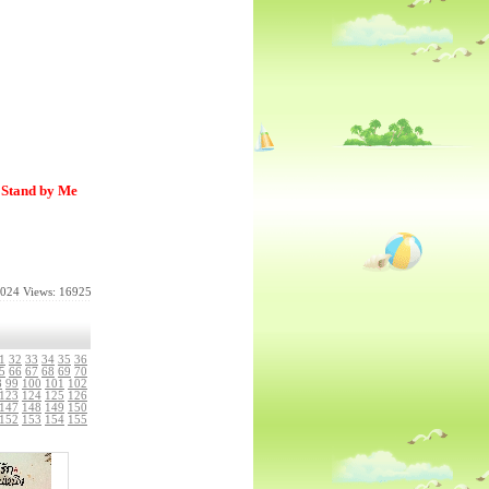
) Stand by Me
2024
Views: 16925
1
32
33
34
35
36
5
66
67
68
69
70
8
99
100
101
102
123
124
125
126
147
148
149
150
152
153
154
155