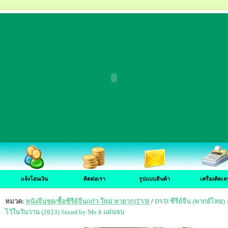
แจ้งโอนเงิน
ติดต่อเรา
รูปแบบสินค้า
เครื่องคิดเล
หมวด:
หนังจีนชุด/ซื้อซีรีย์จีน(เก่า-ใหม่ หายาก)TVB
/
DVD ซีรีย์จีน (พากย์ไทย)
ไว้ในวันวาน (2023) Stand by Me 6 แผ่นจบ