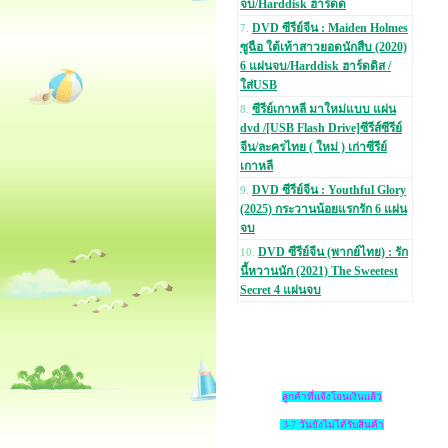
จบ/Harddisk ฮาร์ดด
DVD ซีรีย์จีน : Maiden Holmes
7.
ซูฉือ ใต้เท้าสาวยอดนักสืบ (2020)
6 แผ่นจบ/Harddisk ฮาร์ดดิส /
ใส่USB
ซีรีย์เกาหลี มาใหม่แบบ แผ่น
8.
dvd /[USB Flash Drive]ซีรีส์ซีรีย์
จีน/ละครไทย ( ใหม่ ) เก่าซีรีย์
เกาหลี
DVD ซีรีย์จีน : Youthful Glory
9.
(2025) กระวานน้อยแรกรัก 6 แผ่น
จบ
DVD ซีรีย์จีน (พากย์ไทย) : รัก
10.
นี้หวานนัก (2021) The Sweetest
Secret 4 แผ่นจบ
ลูกค้าที่แจ้งโอนเงินแล้ว
3-7 วันยังไม่ได้รับสินค้า