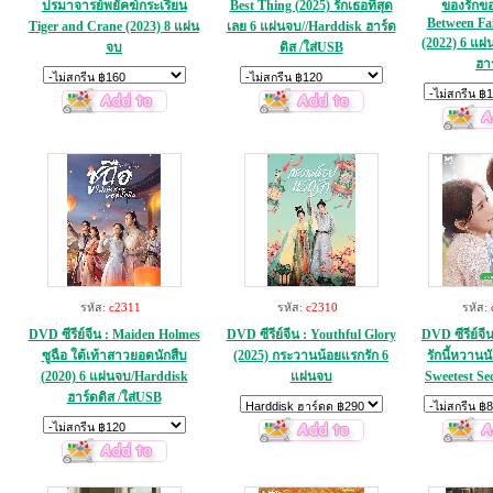
ปรมาจารย์พยัคฆ์กระเรียน
Best Thing (2025) รักเธอที่สุด
ของรักขอ
Between Fai
Tiger and Crane (2023) 8 แผ่น
เลย 6 แผ่นจบ//Harddisk ฮาร์ด
(2022) 6 แผ
จบ
ดิส /ใส่USB
ฮา
รหัส:
c2311
รหัส:
c2310
รหัส:
DVD ซีรีย์จีน : Maiden Holmes
DVD ซีรีย์จีน : Youthful Glory
DVD ซีรีย์จี
ซูฉือ ใต้เท้าสาวยอดนักสืบ
(2025) กระวานน้อยแรกรัก 6
รักนี้หวานน
(2020) 6 แผ่นจบ/Harddisk
แผ่นจบ
Sweetest Se
ฮาร์ดดิส /ใส่USB