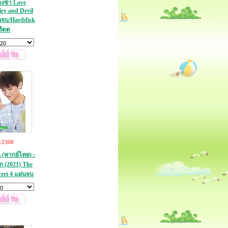
งข้า Love
ry and Devil
่นจบ/Harddisk
ร์ดด
c2308
น (พากย์ไทย) :
ัก (2021) The
cret 4 แผ่นจบ