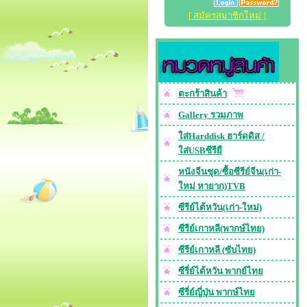
[ สมัครสมาชิกใหม่ ]
ตะกร้าสินค้า
Gallery รวมภาพ
ใส่Harddisk ฮาร์ดดิส /
ใส่USBซีรียื
หนังจีนชุด/ซื้อซีรีย์จีน(เก่า-
ใหม่ หายาก)TVB
ซีรีย์ไต้หวัน(เก่า-ใหม่)
ซีรีย์เกาหลี(พากษ์ไทย)
ซีรีย์เกาหลี (ซับไทย)
ซีรี่ย์ไต้หวัน พากย์ไทย
ซีรี่ย์ญี่ปุ่น พากษ์ไทย