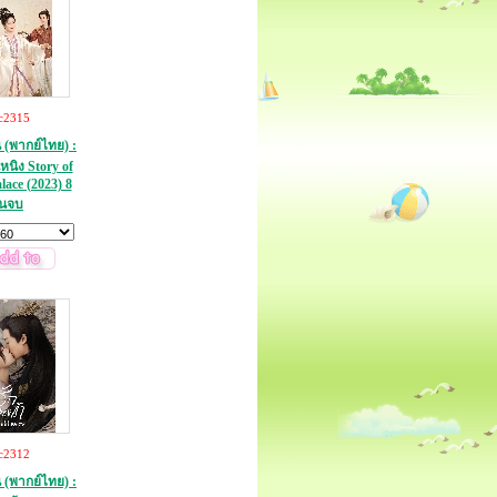
c2315
น (พากย์ไทย) :
นหนิง Story of
ace (2023) 8
่นจบ
c2312
น (พากย์ไทย) :