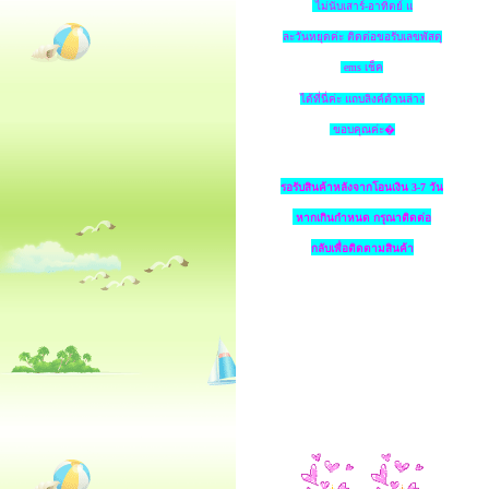
ไม่นับเสาร์-อาทิตย์ แ
ละวันหยุดค่ะ ติดต่อขอรับเลขพัสดุ
ems เช็ค
ได้ที่นี่ค่ะ แถบลิงค์ด้านล่าง
ขอบคุณค่ะ�
รอรับสินค้าหลังจากโอนเงิน 3-7 วัน
หากเกินกำหนด
กรุณาติดต่อ
กลับเพื่อติดตามสินค้า