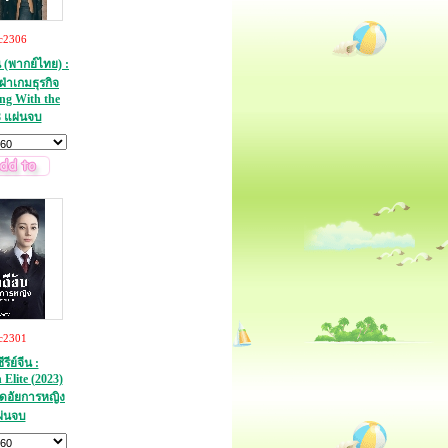
c2306
น (พากย์ไทย) :
่าเกมธุรกิจ
ing With the
 แผ่นจบ
c2301
ีย์จีน :
 Elite (2023)
อดอัยการหญิง
ผ่นจบ