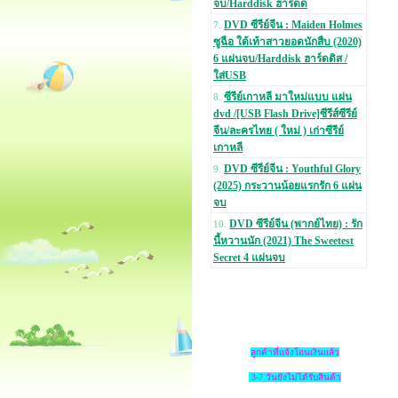
จบ/Harddisk ฮาร์ดด
DVD ซีรีย์จีน : Maiden Holmes
7.
ซูฉือ ใต้เท้าสาวยอดนักสืบ (2020)
6 แผ่นจบ/Harddisk ฮาร์ดดิส /
ใส่USB
ซีรีย์เกาหลี มาใหม่แบบ แผ่น
8.
dvd /[USB Flash Drive]ซีรีส์ซีรีย์
จีน/ละครไทย ( ใหม่ ) เก่าซีรีย์
เกาหลี
DVD ซีรีย์จีน : Youthful Glory
9.
(2025) กระวานน้อยแรกรัก 6 แผ่น
จบ
DVD ซีรีย์จีน (พากย์ไทย) : รัก
10.
นี้หวานนัก (2021) The Sweetest
Secret 4 แผ่นจบ
ลูกค้าที่แจ้งโอนเงินแล้ว
3-7 วันยังไม่ได้รับสินค้า