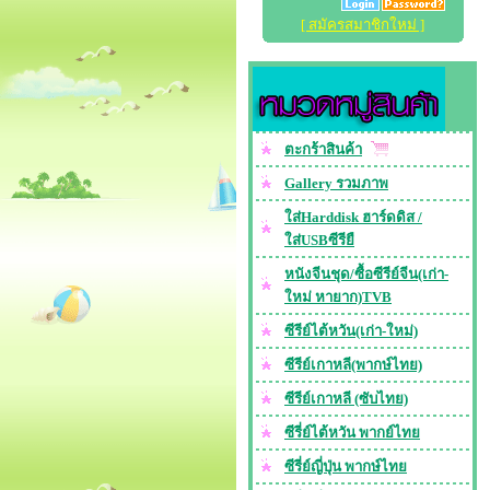
[ สมัครสมาชิกใหม่ ]
ตะกร้าสินค้า
Gallery รวมภาพ
ใส่Harddisk ฮาร์ดดิส /
ใส่USBซีรียื
หนังจีนชุด/ซื้อซีรีย์จีน(เก่า-
ใหม่ หายาก)TVB
ซีรีย์ไต้หวัน(เก่า-ใหม่)
ซีรีย์เกาหลี(พากษ์ไทย)
ซีรีย์เกาหลี (ซับไทย)
ซีรี่ย์ไต้หวัน พากย์ไทย
ซีรี่ย์ญี่ปุ่น พากษ์ไทย