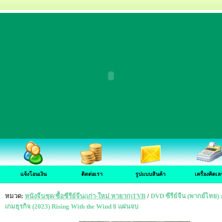
แจ้งโอนเงิน
ติดต่อเรา
รูปแบบสินค้า
เครื่องคิดเล
หมวด:
หนังจีนชุด/ซื้อซีรีย์จีน(เก่า-ใหม่ หายาก)TVB
/
DVD ซีรีย์จีน (พากย์ไทย) 
เกมธุรกิจ (2023) Rising With the Wind 8 แผ่นจบ