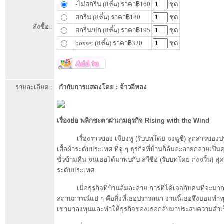
-ไม่สกรีน (
8ชิ้น
) ราคา฿160
ชุด
สกรีน (
8ชิ้น
) ราคา฿180
ชุด
สั่งซื้อ :
สกรีน/ปก (
8ชิ้น
) ราคา฿195
ชุด
boxset (
8ชิ้น
) ราคา฿320
ชุด
รายละเอียด :
กำกับการแสดงโดย : จ้าวอีหลง
เรื่องย่อ พลิกชะตาฝ่าเกมธุรกิจ Rising with the Wind
เรื่องราวของ เจียงหู (รับบทโดย จงฉู่ซี) ลูกสาวของ
เสื้อผ้าระดับประเทศ ที่จู่ ๆ ธุรกิจที่บ้านก็ล้มละลายกลายเป็
ชั่วข้ามคืน จนเธอได้มาพบกับ สวีซือ (รับบทโดย กงจวิ้น) ส
ระดับประเทศ
เมื่อธุรกิจที่บ้านล้มละลาย การที่ได้เจอกับคนที่จะมากอ
สถานการณ์แย่ ๆ คือสิ่งที่เธอปรารถนา งานนี้เธอจึงยอมทำทุก
เขามาลงทุนและทำให้ธุรกิจของเธอกลับมาประสบความสำเร็จ