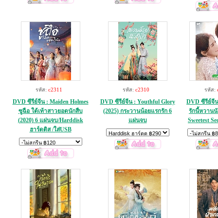
รหัส:
c2311
รหัส:
c2310
รหัส:
DVD ซีรีย์จีน : Maiden Holmes
DVD ซีรีย์จีน : Youthful Glory
DVD ซีรีย์จี
ซูฉือ ใต้เท้าสาวยอดนักสืบ
(2025) กระวานน้อยแรกรัก 6
รักนี้หวานน
(2020) 6 แผ่นจบ/Harddisk
แผ่นจบ
Sweetest Se
ฮาร์ดดิส /ใส่USB