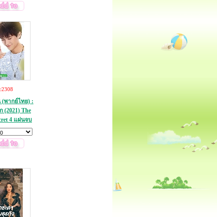
c2308
น (พากย์ไทย) :
ัก (2021) The
cret 4 แผ่นจบ