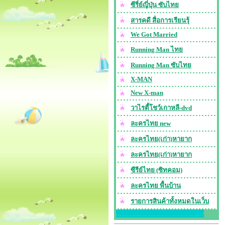
ซีรี่ย์ญี่ปุ่น ซับไทย
สารคดี สื่อการเรียนรุ้
We Got Married
Running Man ไทย
Running Man ซับไทย
X-MAN
New X-man
วาไรตี้โชว์เกาหลี-dvd
ละครไทย new
ละครไทย(เก่า)หายาก
ละครไทย(เก่า)หายาก
ซีรีย์ไทย (ซิทคอม)
ละครไทย พื้นบ้าน
รายการสินค้าทั้งหมดในเว็บ