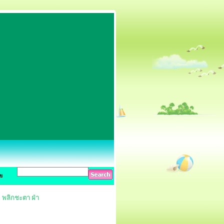
ข
: พลิกชะตา ฝ่า