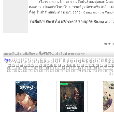
เรื่องราวความรักและความสัมพันธ์ของสุดยอดนักลงท
ถังแตกจะเป็นอย่างไรต่อไป มาร่วมพิสูจน์ความรัก ฝ่าวิก
ทั้งคู่ ในซีรีส์ พลิกชะตา ฝ่าเกมธุรกิจ (Rising with the Wind)
รายชื่อนักแสดงนำใน พลิกชะตาฝ่าเกมธุรกิจ Rising with 
01-04-
หมวดสินค้า: หนังจีนชุด/ซื้อซีรีย์จีน(เก่า-ใหม่ หายาก)TVB
Page:
1
2
3
4
5
6
7
8
9
10
11
12
13
14
15
16
17
18
19
20
21
22
23
24
25
26
27
28
29
30
3
37
38
39
40
41
42
43
44
45
46
47
48
49
50
51
52
53
54
55
56
57
58
59
60
61
62
63
64
6
71
72
73
74
75
76
77
78
79
80
81
82
83
84
85
86
87
88
89
90
91
92
93
94
95
96
97
9
103
104
105
106
107
108
109
110
111
112
113
114
115
116
117
118
119
120
121
122
127
128
129
130
131
132
133
134
135
136
137
138
139
140
141
142
143
144
145
146
151