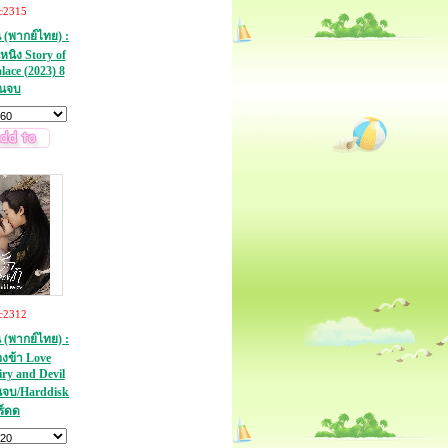
c2315
น (พากย์ไทย) :
นหนิง Story of
ace (2023) 8
่นจบ
c2312
น (พากย์ไทย) :
งข้า Love
ry and Devil
่นจบ/Harddisk
ร์ดด