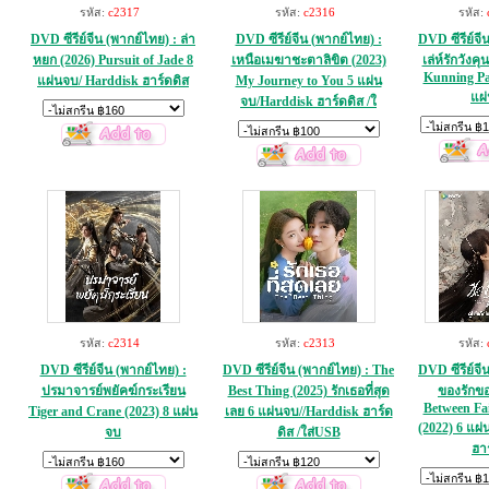
รหัส:
c2317
รหัส:
c2316
รหัส:
DVD ซีรีย์จีน (พากย์ไทย) : ล่า
DVD ซีรีย์จีน (พากย์ไทย) :
DVD ซีรีย์จี
หยก (2026) Pursuit of Jade 8
เหนือเมฆาชะตาลิขิต (2023)
เล่ห์รักวังคุ
Kunning Pal
แผ่นจบ/ Harddisk ฮาร์ดดิส
My Journey to You 5 แผ่น
แผ
จบ/Harddisk ฮาร์ดดิส /ใ
รหัส:
c2314
รหัส:
c2313
รหัส:
DVD ซีรีย์จีน (พากย์ไทย) :
DVD ซีรีย์จีน (พากย์ไทย) : The
DVD ซีรีย์จี
ปรมาจารย์พยัคฆ์กระเรียน
Best Thing (2025) รักเธอที่สุด
ของรักขอ
Between Fai
Tiger and Crane (2023) 8 แผ่น
เลย 6 แผ่นจบ//Harddisk ฮาร์ด
(2022) 6 แผ
จบ
ดิส /ใส่USB
ฮา