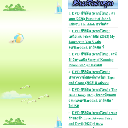
DVD ซีรีย์จีน (พากย์ไทย) : ล่า
1.
หยก (2026) Pursuit of Jade 8
แผ่นจบ/ Harddisk ฮาร์ดดิส
DVD ซีรีย์จีน (พากย์ไทย) :
2.
เหนือเมฆาชะตาลิขิต (2023) My
Journey to You 5 แผ่น
จบ/Harddisk ฮาร์ดดิส /ใ
DVD ซีรีย์จีน (พากย์ไทย) : เล่ห์
3.
รักวังคุนหนิง Story of Kunning
Palace (2023) 8 แผ่นจบ
DVD ซีรีย์จีน (พากย์ไทย) :
4.
ปรมาจารย์พยัคฆ์กระเรียน Tiger
and Crane (2023) 8 แผ่นจบ
DVD ซีรีย์จีน (พากย์ไทย) : The
5.
Best Thing (2025) รักเธอที่สุดเลย
6 แผ่นจบ//Harddisk ฮาร์ดดิส /
ใส่USB
DVD ซีรีย์จีน (พากย์ไทย) : ของ
6.
รักของข้า Love Between Fairy
and Devil (2022) 6 แผ่น