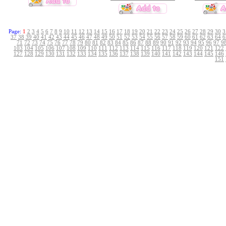
Page:
1
2
3
4
5
6
7
8
9
10
11
12
13
14
15
16
17
18
19
20
21
22
23
24
25
26
27
28
29
30
3
37
38
39
40
41
42
43
44
45
46
47
48
49
50
51
52
53
54
55
56
57
58
59
60
61
62
63
64
6
71
72
73
74
75
76
77
78
79
80
81
82
83
84
85
86
87
88
89
90
91
92
93
94
95
96
97
9
103
104
105
106
107
108
109
110
111
112
113
114
115
116
117
118
119
120
121
122
127
128
129
130
131
132
133
134
135
136
137
138
139
140
141
142
143
144
145
146
151