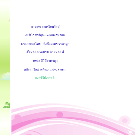
ขายdvdละครไทยใหม่
-ซีรีย์เกาหลีถูก dvdหนังจีนออก
DVD ละครไทย : สั่งซื้อละคร ราคาถูก
ซื้อหนัง ขายดีวีดี ขายหนัง สั่
งหนัง ดีวีดีราคาถูก
หนังมาใหม่ หนังแผ่น dvdละคร .
dvdซีรีย์เกาหลี-