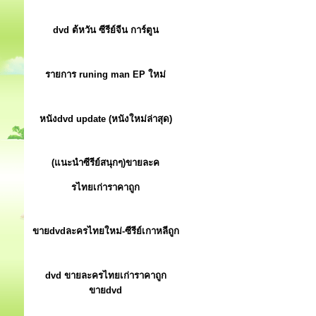
dvd ต้หวัน ซีรีย์จีน การ์ตูน
รายการ runing man EP ใหม่
หนังdvd update (หนังใหม่ล่าสุด)
(แนะนำซีรีย์สนุกๆ)ขายละค
รไทยเก่าราคาถูก
ขายdvdละครไทยใหม่-ซีรีย์เกาหลีถูก
dvd ขายละครไทยเก่าราคาถูก
ขายdvd