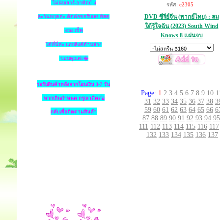
ไม่นับเสาร์-อาทิตย์ แ
รหัส:
c2305
DVD ซีรีย์จีน (พากย์ไทย) : ลม
ละวันหยุดค่ะ ติดต่อขอรับเลขพัสดุ
ใต้รู้ใจฉัน (2023) South Wind
ems เช็ค
Knows 8 แผ่นจบ
ได้ที่นี่ค่ะ แถบลิงค์ด้านล่าง
ขอบคุณค่ะ�
รอรับสินค้าหลังจากโอนเงิน 3-7 วัน
Page:
1
2
3
4
5
6
7
8
9
10
1
หากเกินกำหนด
กรุณาติดต่อ
31
32
33
34
35
36
37
38
3
59
60
61
62
63
64
65
66
6
กลับเพื่อติดตามสินค้า
87
88
89
90
91
92
93
94
95
111
112
113
114
115
116
117
132
133
134
135
136
137