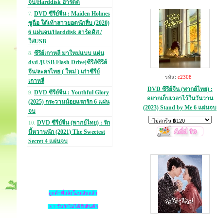
จบ/Harddisk ฮาร์ดด
DVD ซีรีย์จีน : Maiden Holmes
7.
ซูฉือ ใต้เท้าสาวยอดนักสืบ (2020)
6 แผ่นจบ/Harddisk ฮาร์ดดิส /
ใส่USB
ซีรีย์เกาหลี มาใหม่แบบ แผ่น
8.
dvd /[USB Flash Drive]ซีรีส์ซีรีย์
จีน/ละครไทย ( ใหม่ ) เก่าซีรีย์
รหัส:
c2308
เกาหลี
DVD ซีรีย์จีน (พากย์ไทย) :
DVD ซีรีย์จีน : Youthful Glory
9.
อยากเก็บเวลาไว้ในวันวาน
(2025) กระวานน้อยแรกรัก 6 แผ่น
(2023) Stand by Me 6 แผ่นจบ
จบ
DVD ซีรีย์จีน (พากย์ไทย) : รัก
10.
นี้หวานนัก (2021) The Sweetest
Secret 4 แผ่นจบ
ลูกค้าที่แจ้งโอนเงินแล้ว
3-7 วันยังไม่ได้รับสินค้า