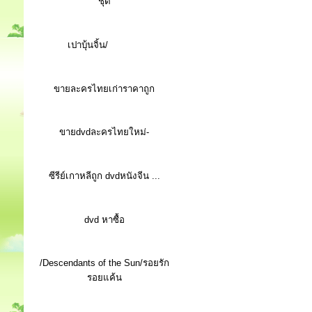
ชุด
เปาบุ้นจิ้น/
ขายละครไทยเก่าราคาถูก
ขายdvdละครไทยใหม่-
ซีรีย์เกาหลีถูก dvdหนังจีน ...
d
vd หาซื้อ
/Descendants of the Sun/รอยรัก
รอยแค้น