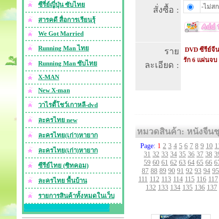
ซีรี่ย์ญี่ปุ่น ซับไทย
-ไม่สก
สั่งซื้อ :
สารคดี สื่อการเรียนรุ้
We Got Married
Running Man ไทย
DVD ซีรีย์จี
ราย
รัก 6 แผ่นจบ
Running Man ซับไทย
ละเอียด :
X-MAN
New X-man
วาไรตี้โชว์เกาหลี-dvd
ละครไทย new
หมวดสินค้า: หนังจีนชุ
ละครไทย(เก่า)หายาก
Page:
1
2
3
4
5
6
7
8
9
10
1
ละครไทย(เก่า)หายาก
31
32
33
34
35
36
37
38
3
59
60
61
62
63
64
65
66
6
ซีรีย์ไทย (ซิทคอม)
87
88
89
90
91
92
93
94
95
111
112
113
114
115
116
117
ละครไทย พื้นบ้าน
132
133
134
135
136
137
รายการสินค้าทั้งหมดในเว็บ