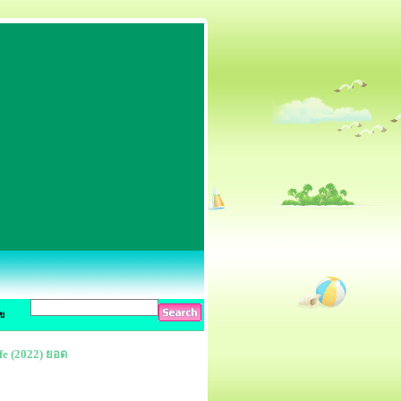
ข
ife (2022) ยอด