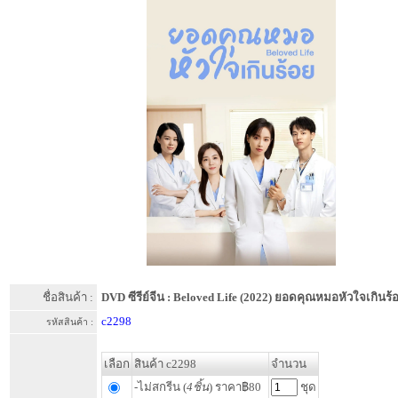
ชื่อสินค้า :
DVD ซีรีย์จีน : Beloved Life (2022) ยอดคุณหมอหัวใจเกินร้
c2298
รหัสสินค้า :
เลือก
สินค้า c2298
จำนวน
-ไม่สกรีน (
4ชิ้น
) ราคา฿80
ชุด