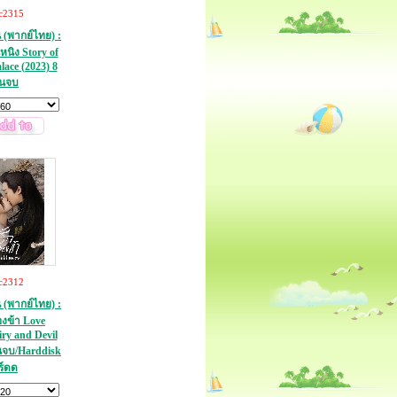
c2315
น (พากย์ไทย) :
นหนิง Story of
ace (2023) 8
่นจบ
c2312
น (พากย์ไทย) :
งข้า Love
ry and Devil
่นจบ/Harddisk
ร์ดด