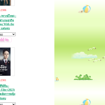
c2306
น (พากย์ไทย) :
่าเกมธุรกิจ
ing With the
 แผ่นจบ
c2301
ีย์จีน :
 Elite (2023)
อดอัยการหญิง
ผ่นจบ