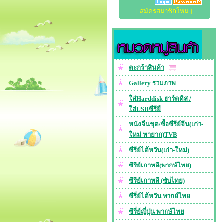
[ สมัครสมาชิกใหม่ ]
ตะกร้าสินค้า
Gallery รวมภาพ
ใส่Harddisk ฮาร์ดดิส /
ใส่USBซีรียื
หนังจีนชุด/ซื้อซีรีย์จีน(เก่า-
ใหม่ หายาก)TVB
ซีรีย์ไต้หวัน(เก่า-ใหม่)
ซีรีย์เกาหลี(พากษ์ไทย)
ซีรีย์เกาหลี (ซับไทย)
ซีรี่ย์ไต้หวัน พากย์ไทย
ซีรี่ย์ญี่ปุ่น พากษ์ไทย