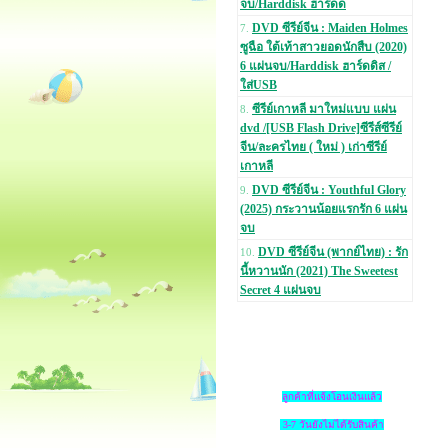
จบ/Harddisk ฮาร์ดด
DVD ซีรีย์จีน : Maiden Holmes
7.
ซูฉือ ใต้เท้าสาวยอดนักสืบ (2020)
6 แผ่นจบ/Harddisk ฮาร์ดดิส /
ใส่USB
ซีรีย์เกาหลี มาใหม่แบบ แผ่น
8.
dvd /[USB Flash Drive]ซีรีส์ซีรีย์
จีน/ละครไทย ( ใหม่ ) เก่าซีรีย์
เกาหลี
DVD ซีรีย์จีน : Youthful Glory
9.
(2025) กระวานน้อยแรกรัก 6 แผ่น
จบ
DVD ซีรีย์จีน (พากย์ไทย) : รัก
10.
นี้หวานนัก (2021) The Sweetest
Secret 4 แผ่นจบ
ลูกค้าที่แจ้งโอนเงินแล้ว
3-7 วันยังไม่ได้รับสินค้า