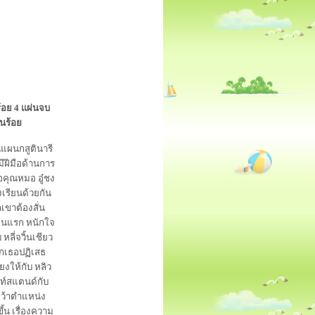
ร้อย 4 แผ่นจบ
ินร้อย
นแผนกสูตินารี
ีฝีมือด้านการ
อคุณหมอ อู๋ชง
งเรียนด้วยกัน
ขาต้องสั่น
ูกคนแรก หนักใจ
หลี่จวิ้นเชียว
ูกเธอปฏิเสธ
ยงให้กับ หลิว
ไนท์สแตนด์กับ
คว้าตำแหน่ง
้น เรื่องความ