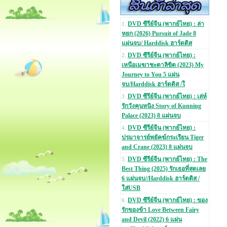
DVD ซีรีย์จีน (พากย์ไทย) : ล่า
1.
หยก (2026) Pursuit of Jade 8
แผ่นจบ/ Harddisk ฮาร์ดดิส
DVD ซีรีย์จีน (พากย์ไทย) :
2.
เหนือเมฆาชะตาลิขิต (2023) My
Journey to You 5 แผ่น
จบ/Harddisk ฮาร์ดดิส /ใ
DVD ซีรีย์จีน (พากย์ไทย) : เล่ห์
3.
รักวังคุนหนิง Story of Kunning
Palace (2023) 8 แผ่นจบ
DVD ซีรีย์จีน (พากย์ไทย) :
4.
ปรมาจารย์พยัคฆ์กระเรียน Tiger
and Crane (2023) 8 แผ่นจบ
DVD ซีรีย์จีน (พากย์ไทย) : The
5.
Best Thing (2025) รักเธอที่สุดเลย
6 แผ่นจบ//Harddisk ฮาร์ดดิส /
ใส่USB
DVD ซีรีย์จีน (พากย์ไทย) : ของ
6.
รักของข้า Love Between Fairy
and Devil (2022) 6 แผ่น