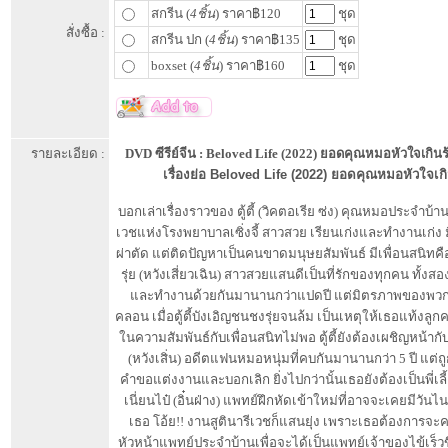
สกรีน (
4ชิ้น
) ราคา฿120
ชุด
สั่งซื้อ :
สกรีน ปก (
4ชิ้น
) ราคา฿135
ชุด
boxset (
4ชิ้น
) ราคา฿160
ชุด
รายละเอียด :
DVD ซีรีย์จีน : Beloved Life (2022) ยอดคุณหมอหัวใจเกิน
เรื่องย่อ Beloved Life (2022) ยอดคุณหมอหัวใจเก
บอกเล่าเรื่องราวของ ตู้ตี้ (วิคตอเรีย ซ่ง) คุณหมอประจำบ้า
เวชแห่งโรงพยาบาลเซิ่งจี้ สาวสวย เรียนเก่งและทำงานเก่ง ม
ผ่าตัด แต่ติดปัญหาเป็นคนขาดมนุษยสัมพันธ์ มีเพื่อนสนิทคื
รุ่ย (หวังเสี่ยวเฉิน) สาวสวยแสนดีเป็นที่รักของทุกคน ทั้งสอ
และทำงานด้วยกันมานานกว่าแปดปี แต่มิตรภาพของพวกเ
คลอน เมื่อตู้ตี้บังเอิญชนชงรุ่ยจนล้ม เป็นเหตุให้เธอแท้งล
ในความสัมพันธ์กับเพื่อนสนิทไม่พอ ตู้ตี้ยังต้องเผชิญหน้ากับ 
(หวังเสิ่น) อดีตแฟนหมอหนุ่มที่คบกันมานานกว่า 5 ปี แต่ถ
คำขอแต่งงานและบอกเลิก ยิ่งไปกว่านั้นเธอยังต้องเป็นพี่เลี้
เนี่ยนไป๋ (อิ๋นฝ่าง) แพทย์ฝึกหัดเข้าใหม่ที่อาจจะเคยมีวัน
เธอ โอ้ย!! งานสูตินารีเวชก็แสนยุ่ง เพราะเธอต้องการจะ
หัวหน้าแพทย์ประจำบ้านเพื่อจะได้เป็นแพทย์เจ้าของไข้เร็วขึ