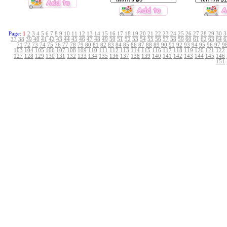
Page:
1
2
3
4
5
6
7
8
9
10
11
12
13
14
15
16
17
18
19
20
21
22
23
24
25
26
27
28
29
30
3
37
38
39
40
41
42
43
44
45
46
47
48
49
50
51
52
53
54
55
56
57
58
59
60
61
62
63
64
6
71
72
73
74
75
76
77
78
79
80
81
82
83
84
85
86
87
88
89
90
91
92
93
94
95
96
97
9
103
104
105
106
107
108
109
110
111
112
113
114
115
116
117
118
119
120
121
122
127
128
129
130
131
132
133
134
135
136
137
138
139
140
141
142
143
144
145
146
151