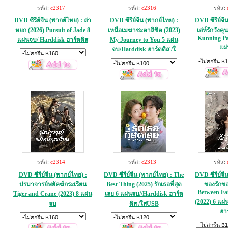
รหัส:
c2317
รหัส:
c2316
รหัส:
DVD ซีรีย์จีน (พากย์ไทย) : ล่า
DVD ซีรีย์จีน (พากย์ไทย) :
DVD ซีรีย์จี
หยก (2026) Pursuit of Jade 8
เหนือเมฆาชะตาลิขิต (2023)
เล่ห์รักวังคุ
Kunning Pal
แผ่นจบ/ Harddisk ฮาร์ดดิส
My Journey to You 5 แผ่น
แผ
จบ/Harddisk ฮาร์ดดิส /ใ
รหัส:
c2314
รหัส:
c2313
รหัส:
DVD ซีรีย์จีน (พากย์ไทย) :
DVD ซีรีย์จีน (พากย์ไทย) : The
DVD ซีรีย์จี
ปรมาจารย์พยัคฆ์กระเรียน
Best Thing (2025) รักเธอที่สุด
ของรักขอ
Between Fai
Tiger and Crane (2023) 8 แผ่น
เลย 6 แผ่นจบ//Harddisk ฮาร์ด
(2022) 6 แผ
จบ
ดิส /ใส่USB
ฮา