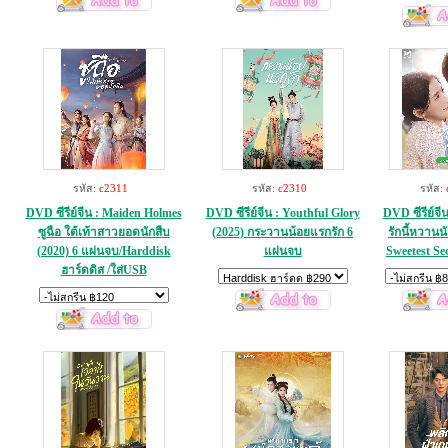
รหัส:
c2311
รหัส:
c2310
รหัส:
DVD ซีรีย์จีน : Maiden Holmes
DVD ซีรีย์จีน : Youthful Glory
DVD ซีรีย์จี
ซูฉือ ใต้เท้าสาวยอดนักสืบ
(2025) กระวานน้อยแรกรัก 6
รักนี้หวานน
(2020) 6 แผ่นจบ/Harddisk
แผ่นจบ
Sweetest Se
ฮาร์ดดิส /ใส่USB