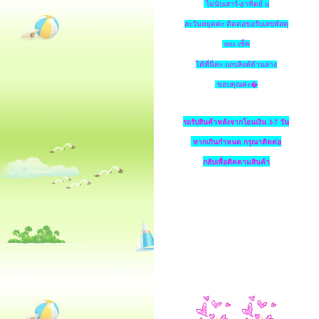
ไม่นับเสาร์-อาทิตย์ แ
ละวันหยุดค่ะ ติดต่อขอรับเลขพัสดุ
ems เช็ค
ได้ที่นี่ค่ะ แถบลิงค์ด้านล่าง
ขอบคุณค่ะ�
รอรับสินค้าหลังจากโอนเงิน 3-7 วัน
หากเกินกำหนด
กรุณาติดต่อ
กลับเพื่อติดตามสินค้า