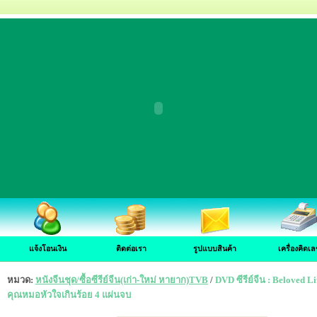
แจ้งโอนเงิน
ติดต่อเรา
รูปแบบสินค้า
เครื่องคิดเล
หมวด:
หนังจีนชุด/ซื้อซีรีย์จีน(เก่า-ใหม่ หายาก)TVB
/
DVD ซีรีย์จีน : Beloved L
คุณหมอหัวใจเกินร้อย 4 แผ่นจบ