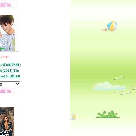
c2308
น (พากย์ไทย) :
ัก (2021) The
cret 4 แผ่นจบ