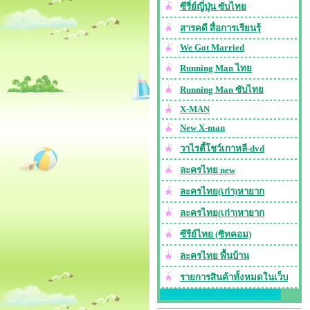
ซีรี่ย์ญี่ปุ่น ซับไทย
สารคดี สื่อการเรียนรุ้
We Got Married
Running Man ไทย
Running Man ซับไทย
X-MAN
New X-man
วาไรตี้โชว์เกาหลี-dvd
ละครไทย new
ละครไทย(เก่า)หายาก
ละครไทย(เก่า)หายาก
ซีรีย์ไทย (ซิทคอม)
ละครไทย พื้นบ้าน
รายการสินค้าทั้งหมดในเว็บ